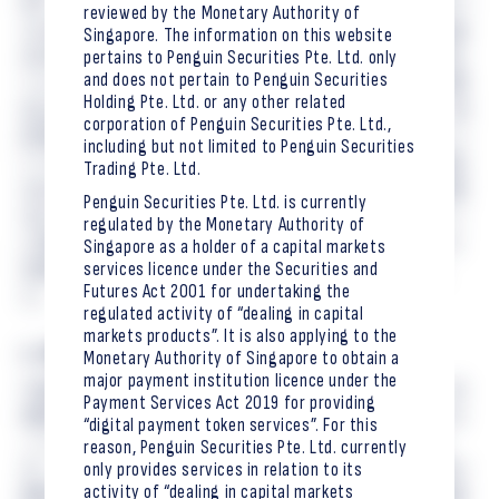
BCP・コンティンジェンシープラン、日本とシンガポー
reviewed by the Monetary Authority of
ルの金融機関の役割分担、セキュリティや統制上の論
Singapore. The information on this website
pertains to Penguin Securities Pte. Ltd. only
点や関連する法令上、税務上の論点についても整理を
and does not pertain to Penguin Securities
したうえで、関係当局及び自主規制機関との議論を重
Holding Pte. Ltd. or any other related
ねました。そのうえで、本プロジェクトに関して、SBI
corporation of Penguin Securities Pte. Ltd.,
証券及び大和証券はプラットフォームの安全性等につ
including but not limited to Penguin Securities
いてリスク評価を実施し、自主規制機関に対して報告
Trading Pte. Ltd.
を行いました。当該報告について、同機関と確認作業
Penguin Securities Pte. Ltd. is currently
を行った上で、同機関から現時点では本プロジェクト
regulated by the Monetary Authority of
に関してパブリックブロックチェーン（Ethereum）の
Singapore as a holder of a capital markets
services licence under the Securities and
活用に追加の確認事項はない旨の連絡を受領しまし
Futures Act 2001 for undertaking the
た。
regulated activity of “dealing in capital
markets products”. It is also applying to the
3. 今後に向けて
Monetary Authority of Singapore to obtain a
major payment institution licence under the
今後は、本プロジェクトで得られた知見を踏まえ、社
Payment Services Act 2019 for providing
債型STにおける制度上の課題や、不動産ST等の他アセ
“digital payment token services”. For this
ットへの展開可能性も含めて検討を継続していきま
reason, Penguin Securities Pte. Ltd. currently
only provides services in relation to its
す。特に、クロスボーダー流通を支える制度・実務の
activity of “dealing in capital markets
整理、関係者間の運用ルール整備、原簿管理・権利移