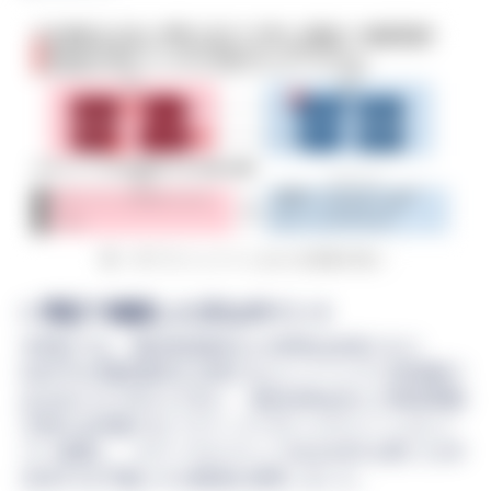
図：本プロジェクトにおける意義や狙い
2. 実証で確認した主なポイント
本実証では、国内投資家向けの管理は従来どおり
BOOSTRYが開発運営を主導するコンソーシアム型基盤で
あるibet for Fin※1上で行い、海外証券会社との業者間取
引時のみ対象STをパブリックブロックチェーン上にミ
ラー連携し、ステーブルコインであるUSDCを用いたDvP
決済※2を可能とする構成を採用しました。