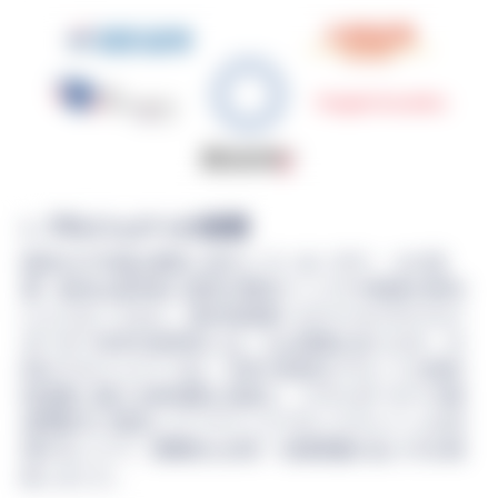
1. プロジェクトの背景
国内のST市場は着実に拡大している一方で、その流
通・販売は基本的に国内の既存インフラや制度の枠内
にとどまっており、海外投資家へのアクセスやクロス
ボーダー決済の効率化には、なお課題があります。今
回のプロジェクトでは、日本の多様なアセットを海外
投資家に届ける将来像を見据え、クロスボーダーの業
者間取引に限定してパブリックブロックチェーンを活
用することで、国際的な決済・流通基盤のあり方を検
証しました。