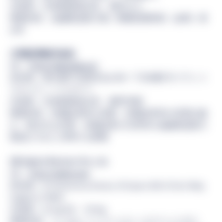
代表者：代表取締役社長 髙村 正人
事業内容：金融商品取引業／関東財務局長（金商）第
44号
大和証券株式会社
URL：
https://www.daiwa.jp/
所在地：東京都千代田区丸の内一丁目9番1号 グラント
ウキョウ ノースタワー
代表者：代表取締役社長 荻野 明彦
事業内容：有価証券等の売買、有価証券等の売買の媒
介、取次又は代理、有価証券の引受等の金融商品取引
業及びそれに付帯する事業
SBI Digital Markets Pte. Ltd.
URL：
https://sbidm.com/
所在地：83 Clemenceau Avenue, UE Square #04-05 East Wing
Singapore 239920
代表者：Acting CEO CK Ong
事業内容：コーポレートファイナンスアドバイザリ