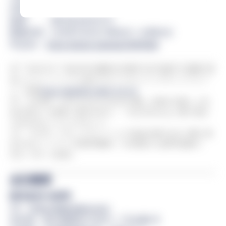
JAPAN）
協賛 ：株式会社BOOSTRY
開催日時：2026年8月4日17時00分〜18時00分
申込URL：
https://peatix.com/event/5070348
※1 ibet for Fin：BOOSTRYが運営を主導するSTの発行と流通に特
化したコンソーシアム型のブロックチェーンプラットフォー
ム。詳細
https://www.ibet.jp/ibet-for-fin
※2 DvP決済：Delivery Versus Paymentの略。証券の引渡しと代
金の支払いを相互に条件を付け、一方が行われない限り他方
も行われないようにすること。
※3 ガス代：ブロックチェーン上で送金や取引を行う際に発
生するネットワーク利用手数料。今次実証では暗号資産の
Ether（ETH）が該当。
会社概要
株式会社SBI証券
URL：
https://www.sbisec.co.jp
所在地：東京都港区六本木一丁目6番1号