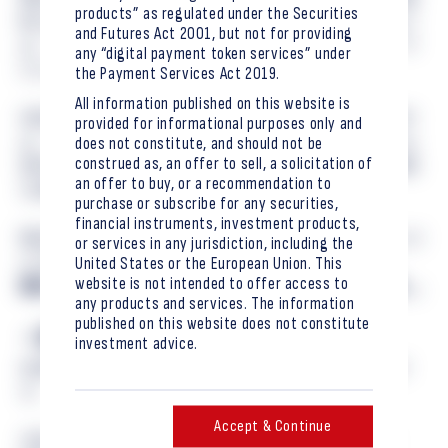
products” as regulated under the Securities
転のあり方、ステーブルコイン決済実務の高度化など
and Futures Act 2001, but not for providing
は、今後の市場拡大に向けた継続議論が必要なテーマ
any “digital payment token services” under
だと考えています。
the Payment Services Act 2019.
All information published on this website is
SBI証券、大和証券、SBI DM、Penguin Securities、BOOSTRY
provided for informational purposes only and
は、今後もデジタル証券市場の発展と、グローバルな
does not constitute, and should not be
construed as, an offer to sell, a solicitation of
資本市場との接続に向け、実務に根差した検討と挑戦
an offer to buy, or a recommendation to
を進めてまいります。
purchase or subscribe for any securities,
financial instruments, investment products,
検証結果のより具体的な内容は下記URLよりご覧いただ
or services in any jurisdiction, including the
けます。
United States or the European Union. This
website is not intended to offer access to
国内STパブリックブロックチェーン活用の実証報告 →
any products and services. The information
published on this website does not constitute
＜説明会について＞
investment advice.
本実証成果を説明するためのWeb説明会を開催予定で
す。
Accept & Continue
主催 ：N.Avenue株式会社（NADA NEWS/旧CoinDesk