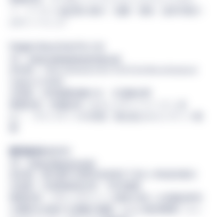
ー、トークン化証券の発行・流通・保管、資本市場で
のディーリング
Penguin Securities Pte. Ltd.
URL：
https://penguinsecurities.sg/
所在地：1 Marina Boulevard #15-01/02 One Marina Boulevard
Singapore 018989
代表者：共同創業者兼 CEO 川辺健太郎
事業内容：有価証券（セキュリティートークン含
む）・デリバティブの売買、取次及びカストディー業
務
株式会社BOOSTRY
URL：
https://boostry.co.jp/
所在地：東京都千代田区岩本町3丁目9-2 PMO岩本町4F
代表者：代表取締役社長 平井 数磨
事業内容：ブロックチェーン技術を用いた有価証券等
の権利を交換する基盤の開発、および提供事業（コン