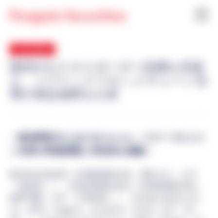
8 Jul 2026
国内STのクロスボーダー流通を見据
え、パブリックブロックチェーン活
用の実証成果を公表
— 業者間取引におけるEthereum・ステーブルコイ
ン活用の実務課題と有効性を確認 —
株式会社SBI証券（代表取締役社長：髙村 正人、以下
「SBI証券」）、大和証券株式会社（代表取締役社長：
荻野 明彦、以下「大和証券」）、SBI Digital Markets Pte.
Ltd.（本社：Singapore、Acting CEO：CK Ong、以下「SBI