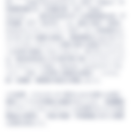
DM」）、Penguin Securities Pte. Ltd.（本社：Singapore、共
同創業者兼 CEO：川辺健太郎、以下「Penguin
Securities」）、株式会社BOOSTRY（代表取締役社長：平
井 数磨、以下「BOOSTRY」）は、国内で発行・管理さ
れるセキュリティトークン（以下、ST）の将来的なク
ロスボーダー流通を見据え、業者間取引におけるパブ
リックブロックチェーン活用に関する実証プロジェク
トを共同で推進してまいりました。本プロジェクトで
は、海外証券会社とのST取引時に限ってパブリックブ
ロックチェーンである「Ethereum」およびステーブル
コイン「USDC」を活用する構成を前提に、システム
面・法務面・業務面の検証を実施しました。
その結果、クロスボーダー取引における新たな決済・
移転インフラの可能性を確認するとともに、金融機関
がパブリックブロックチェーンを活用するうえでの実
務論点を整理し、今後の制度・市場整備に向けた重要
な知見を得ました。