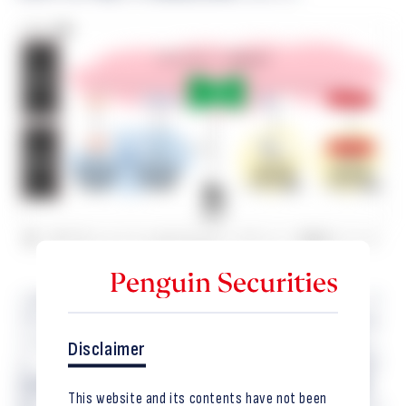
図：本プロジェクトにおけるブロックチェーン構成イメージ
図
これにより、国内の権利の安定性を確保しながら、パ
ブリックブロックチェーンが有する相互運用性・グロ
ーバル接続性を活かすことができることを確認しまし
Disclaimer
た。また、パブリックブロックチェーンを金融機関が
利用する際に重要となるガス代※3管理、秘密鍵管理、
This website and its contents have not been