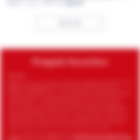
サルティング、ITサービス提供等）
Back to Index
Disclaimer
Penguin Securities Pte Ltd, (“PSPL”) is registered in Singapore with registered number
202330481E and registered office at 1 Marina Boulevard #15-01/02 One Marina
Boulevard Singapore 018989. PSPL is currently regulated by the Monetary Authority of
Singapore as a holder of a capital markets services licence under the Securities and
Futures Act 2001 for undertaking the regulated activity of “dealing in capital
markets products”. It is also applying to the Monetary Authority of Singapore to
obtain a major payment institution licence under the Payment Services Act 2019 for
providing “digital payment token services”. For this reason, PSPL currently only
provides services in relation to its activity of “dealing in capital markets products”
as regulated under the Securities and Futures Act 2001, but not for providing any
“digital payment token services” under the Payment Services Act 2019.
A separate related entity, Penguin Securities Trading Pte Ltd, provides services for
payment token derivatives (“
PTD
”) services.
These PTD services are NOT provided