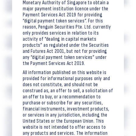
请注意，此事项不属于金融商品交易所规定的及时披露
Monetary Authority of Singapore to obtain a
major payment institution licence under the
规则的标准范围。
Payment Services Act 2019 for providing
“digital payment token services”. For this
大和证券集团执行常务董事板屋篤发表了以下评论:
reason, Penguin Securities Pte. Ltd. currently
only provides services in relation to its
“作为“金融和资本市场的先锋”，大和证券集团正积极利
activity of “dealing in capital markets
products” as regulated under the Securities
用区块链和其他先进技术开发新的产品和服务。
and Futures Act 2001, but not for providing
any “digital payment token services” under
我们希望与企鹅证券控股这样一家在区块链资产方面拥
the Payment Services Act 2019.
有知识和技术能力的公司合作，能够提高我们集团的资
All information published on this website is
产管理能力。”
provided for informational purposes only and
does not constitute, and should not be
企鹅证券控股联合创始人兼首席执行官川辺健太郎发表
construed as, an offer to sell, a solicitation of
an offer to buy, or a recommendation to
了以下评论:
purchase or subscribe for any securities,
financial instruments, investment products,
“我们很高兴地宣布，我们有机会与大和证券集团建立合
or services in any jurisdiction, including the
作伙伴关系。大和证券集团很早地就活跃在加密资产和
United States or the European Union. This
证券代币领域，我们非常荣幸有这样的机会与这样的行
website is not intended to offer access to
any products and services. The information
业领袖进行合作。