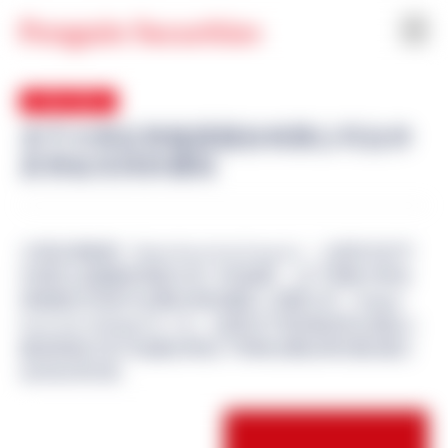
4 Mar 2024
关于大和证券集团股份有限公司合作
及资金支持的通知
大和证券集团（Daiwa Securities Group Inc. ）(总部:东京千
代田区;总裁兼首席执行官: 中田誠司，以下简称大和证
券集团)已同意与企鹅证券控股私人有限公司（Penguin
Securities Holdings Pte. Ltd.）(总部位于新加坡;联合创始人
兼首席执行官川辺健太郎(以下简称企鹅证券控股) 建立
合作伙伴关系。