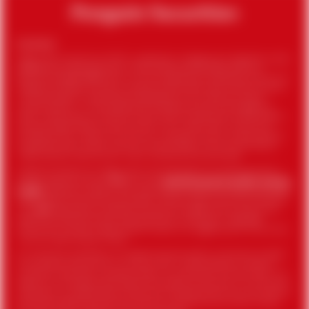
Disclaimer
Penguin Securities Pte Ltd, (“PSPL”) is registered in Singapore with registered number
202330481E and registered office at 1 Marina Boulevard #15-01/02 One Marina
Boulevard Singapore 018989. PSPL is currently regulated by the Monetary Authority of
Singapore as a holder of a capital markets services licence under the Securities and
Futures Act 2001 for undertaking the regulated activity of “dealing in capital
markets products”. It is also applying to the Monetary Authority of Singapore to
obtain a major payment institution licence under the Payment Services Act 2019 for
providing “digital payment token services”. For this reason, PSPL currently only
provides services in relation to its activity of “dealing in capital markets products”
as regulated under the Securities and Futures Act 2001, but not for providing any
“digital payment token services” under the Payment Services Act 2019.
A separate related entity, Penguin Securities Trading Pte Ltd, provides services for
payment token derivatives (“
PTD
”) services.
These PTD services are NOT provided
by PSPL
. MAS does not regulate PTDs unless they are offered by an Approved Exchange
under the Securities and Futures Act 2001. Therefore, Penguin Securities Trading Pte
Ltd is
NOT
regulated by the Monetary Authority of Singapore and nothing on this
website should be construed as promoting PTDs as a convenient unregulated
alternative to trading in digital payment tokens, or as suggesting that PTDs are less
risky than digital payment tokens.
All information published on this website should be used for information purposes
only and does not constitute an invitation, offer or recommendation to acquire,
purchase or subscribe for any digital assets or any solicitation of such an offer. This
website is not intended to offer access to any products and services. The information
published on this website does not constitute investment advice. You must carefully
evaluate and assess the merits and risks of any investments and, where in doubt,