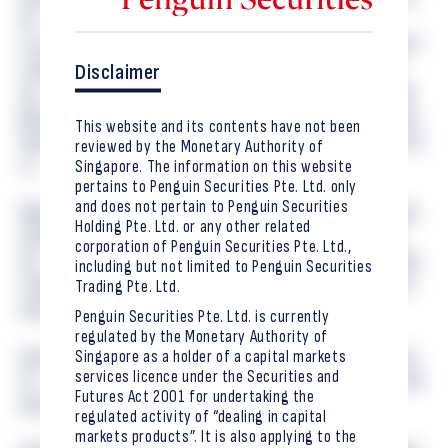
性。2018年，大和证券集团的子公司Fintertech
Corporation成立。该公司自2020年开始，提供以加密资产
Disclaimer
为担保的各类贷款业务，并成为该业务在日本的先行
者。2022年，在日本注册的、集团核心子公司大和证券
株式会社成功地将房地产的权益代币商业化。其作为各
This website and its contents have not been
类后续项目的承销商，迄今累计承销总金额约为338亿日
reviewed by the Monetary Authority of
Singapore. The information on this website
元 ，成为全日本承销份额最大的证券公司。
pertains to Penguin Securities Pte. Ltd. only
and does not pertain to Penguin Securities
通过此次合作，大和证券集团将为企鹅证券控股提供其
Holding Pte. Ltd. or any other related
在高净值业务方面的金融专业技能、知识以及资金支
corporation of Penguin Securities Pte. Ltd.,
持，而企鹅证券控股则计划分享其在加密资产和创新替
including but not limited to Penguin Securities
Trading Pte. Ltd.
代资产方面的知识，并致力于提高大和证券集团的资产
价值。
Penguin Securities Pte. Ltd. is currently
regulated by the Monetary Authority of
Singapore as a holder of a capital markets
此外，未来企鹅证券控股将进军日本市场，通过此次合
services licence under the Securities and
作，我们计划考虑促进新兴管理专业人才培养计划（EMP
Futures Act 2001 for undertaking the
的日本版）的倡议。
regulated activity of “dealing in capital
markets products”. It is also applying to the