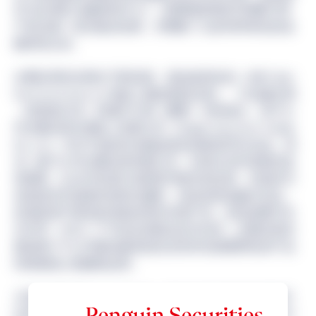
作为全球的“金融科技中心”，其围绕加密货币和数字资
产的法规一直在稳步发展，并聚集了众多世界著名的金
融科技企业。
企鹅证券控总部位于新加坡，是由倉富佑也（GMO Cyber
Security by Ierae, Inc.创始人兼连续创业者）、川辺健太郎
（首席执行官）和瀬戸口翔（董事）共同创立。其子公
司企鹅证券交易私人有限公司（Penguin Securities Trading
Pte. Ltd.）专注于提供尚未被监管的加密货币衍生品。其
另一家子公司企鹅证券有限公司，目前正在申请相关监
管牌照，以允许其进行加密货币相关的交易，并提供与
传统资本市场相关的经纪服务，包括各类金融衍生品，
其底层资产既包括传统的资本市场产品，也包括数字支
付代币。作为一个可信任的商业合作伙伴，企鹅证券控
股的每个子公司都在最高的安全性和充满透明性的产品
结构基础上稳健地运营。
大和证券集团自2016年以来一直专注于加密资产和数字
证券业务，并在整个集团内开展项目，评估其商业可行